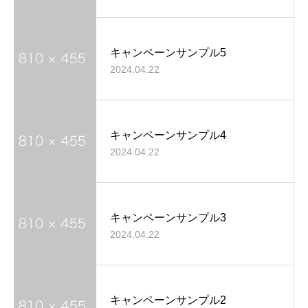
キャンペーンサンプル5
2024.04.22
キャンペーンサンプル4
2024.04.22
キャンペーンサンプル3
2024.04.22
キャンペーンサンプル2